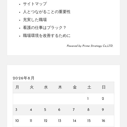
サイトマップ
人とつながることの重要性
充実した職場
看護の仕事はブラック？
職場環境を改善するために
Powered by
Prime Strategy Co.,LTD.
2026年8月
月
火
水
木
金
土
日
1
2
3
4
5
6
7
8
9
10
11
12
13
14
15
16