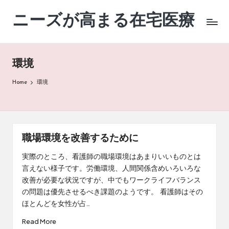
ニーズが高まる在宅医療
Skip
to
content
環境
Home
環境
職場環境を改善するために
実際のところ、看護師の職場環境はあまりいいものとは
言えない様子です。労働環境、人間関係含めいろいろな
改善が必要な状況ですが、中でもワークライフバランス
の問題は優先させるべき課題のようです。 看護師はその
ほとんどを女性が占…
Read More